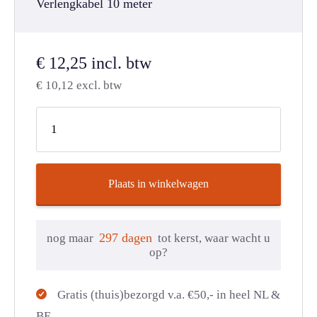
Verlengkabel 10 meter
€
12,25
incl. btw
€
10,12
excl. btw
Plaats in winkelwagen
297 dagen
nog maar
tot kerst, waar wacht u
op?
Gratis (thuis)bezorgd v.a. €50,- in heel NL &
BE