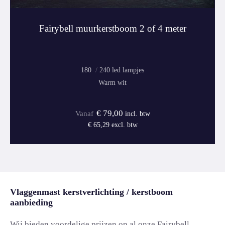
Fairybell muurkerstboom 2 of 4 meter
180
240
Warm wit
€
79,00
incl. btw
€
65,29
excl. btw
Vlaggenmast kerstverlichting / kerstboom
aanbieding
Wij bieden voordelige prijzen op al onze Fairybell