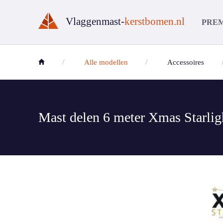
Vlaggenmast-
kerstbomen.nl
PREMI
Alle modellen
Accessoires
Mast delen 6 meter Xmas Starli