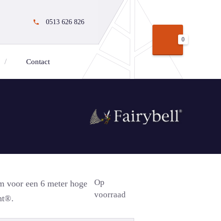
0513 626 826
0
Contact
Op
m voor een 6 meter hoge
voorraad
ht®.