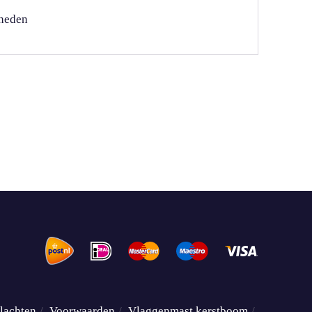
heden
lachten
Voorwaarden
Vlaggenmast kerstboom