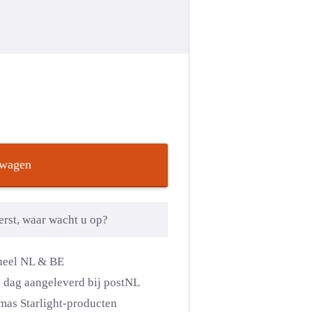
®
lwagen
kerst, waar wacht u op?
n heel NL & BE
e dag aangeleverd bij postNL
Xmas Starlight-producten