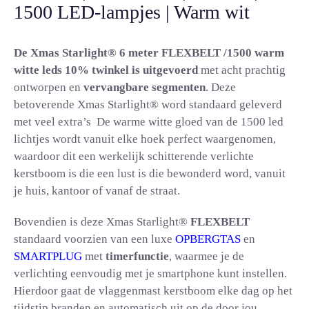
1500 LED-lampjes | Warm wit
De Xmas Starlight® 6 meter FLEXBELT /1500 warm
witte leds 10% twinkel is uitgevoerd
met acht prachtig
ontworpen en
vervangbare segmenten
. Deze
betoverende Xmas Starlight® word standaard geleverd
met veel extra’s De warme witte gloed van de 1500 led
lichtjes wordt vanuit elke hoek perfect waargenomen,
waardoor dit een werkelijk schitterende verlichte
kerstboom is die een lust is die bewonderd word, vanuit
je huis, kantoor of vanaf de straat.
Bovendien is deze Xmas Starlight®
FLEXBELT
standaard voorzien van een luxe
OPBERGTAS
en
SMARTPLUG
met
timerfunctie
, waarmee je de
verlichting eenvoudig met je smartphone kunt instellen.
Hierdoor gaat de vlaggenmast kerstboom elke dag op het
tijdstip branden en automatisch uit op de door jou