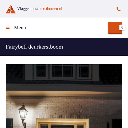
Vlaggenmast-
kerstbomen.nl
Menu
0
Fairybell deurkerstboom