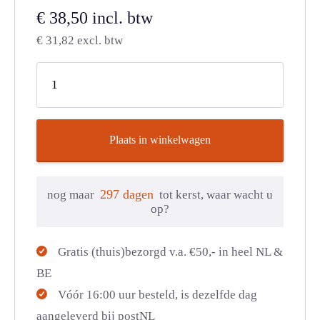
€
38,50
incl. btw
€
31,82
excl. btw
Plaats in winkelwagen
297 dagen
nog maar
tot kerst, waar wacht u
op?
Gratis (thuis)bezorgd v.a. €50,- in heel NL &
BE
Vóór 16:00 uur besteld, is dezelfde dag
aangeleverd bij postNL