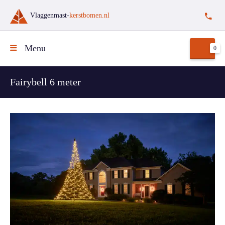
Vlaggenmast-
kerstbomen.nl
Menu
0
Fairybell 6 meter